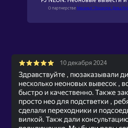
О партнерстве
Мюзикл “Лорелея. Дева Ре