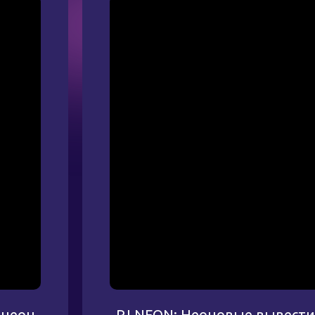
 неон
PJ NEON: Неоновые вывести