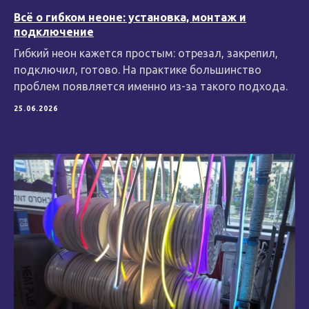
Всё о гибком неоне: установка, монтаж и
подключение
СКАЧАТЬ КАТАЛОГ
Гибкий неон кажется простым: отрезал, закрепил,
PJNEON
подключил, готово. На практике большинство
ООО "ЭНЕРГОСБЕРЕЖЕНИЕ"
проблем появляется именно из-за такого подхода.
ИНН 7816593118
+7 (812) 490 75 79
25.06.2026
+7 (800) 500 12 48
Режим работы:
Будни 9:00 - 18:00
Сб - Вс: выходной день
© 2026 Pjneon
Политика конфиденциальности