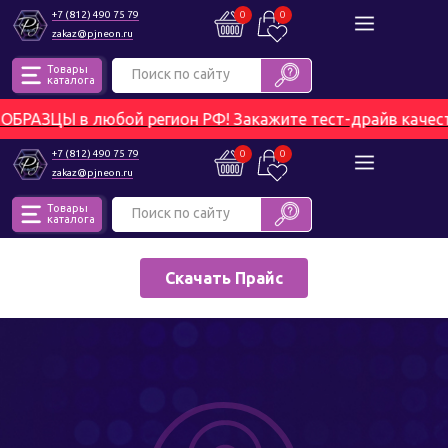
+7 (812) 490 75 79
0
0
zakaz@pjneon.ru
Режим работы: 9:00−18:00
Сб - Вс: выходной день
Товары
Поиск по сайту
каталога
АЗЦЫ в любой регион РФ! Закажите тест-драйв качества
+7 (812) 490 75 79
0
0
zakaz@pjneon.ru
Товары
Поиск по сайту
каталога
Скачать Прайс
Главная
Каталог
Покупателям
@
к
онтакты
Главная
Каталог
Покупателям