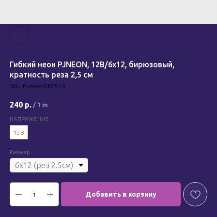
Гибкий неон PJNEON, 12В/6х12, бирюзовый,
кратность реза 2,5 см
SKU:
PJneon-2835-13
240
р.
/
1 m
НАПРЯЖЕНИЕ
12В
Размер
Добавить в корзину