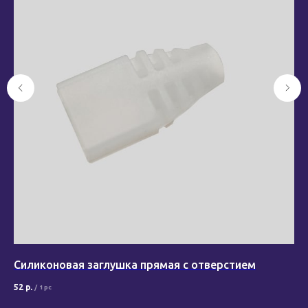
Силиконовая заглушка прямая с отверстием
Си
пр
52
р.
/
1 pc
20